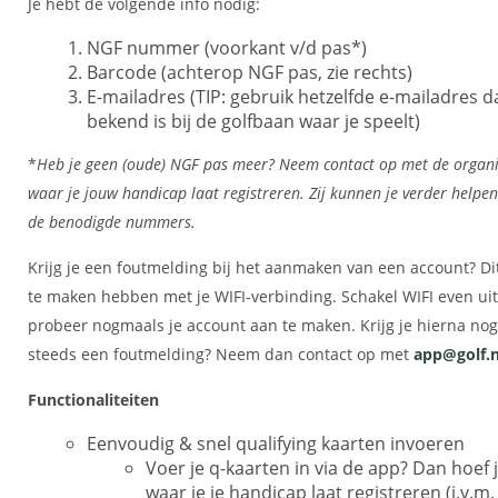
Je hebt de volgende info nodig:
NGF nummer (voorkant v/d pas*)
Barcode (achterop NGF pas, zie rechts)
E-mailadres (TIP: gebruik hetzelfde e-mailadres d
bekend is bij de golfbaan waar je speelt)
*
Heb je geen (oude) NGF pas meer? Neem contact op met de organi
waar je jouw handicap laat registreren. Zij kunnen je verder helpe
de benodigde nummers.
Krijg je een foutmelding bij het aanmaken van een account? Di
te maken hebben met je WIFI-verbinding. Schakel WIFI even ui
probeer nogmaals je account aan te maken. Krijg je hierna nog
steeds een foutmelding? Neem dan contact op met
app@golf.n
Functionaliteiten
Eenvoudig & snel qualifying kaarten invoeren
Voer je q-kaarten in via de app? Dan hoef j
waar je je handicap laat registreren (i.v.m