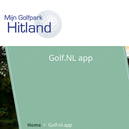
Golf.NL app
Home
>
Golf-nl-app