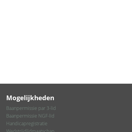
Mogelijkheden
Baanpermissie par 3-lid
Baanpermissie NGF-lid
Handicapregistratie
Wedstrijdlidmaatschap