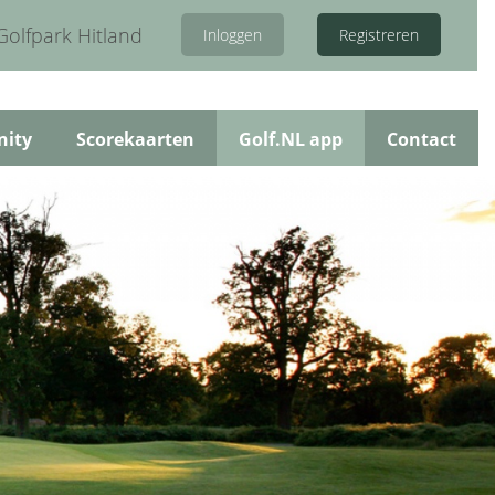
Golfpark Hitland
Inloggen
Registreren
nity
Scorekaarten
Golf.NL app
Contact