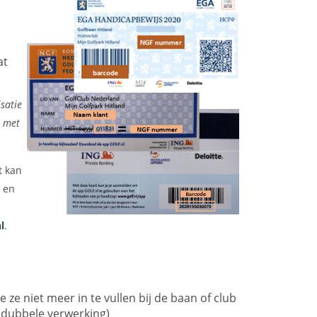
dan
ingelogd.
at
satie
n met
t kan
t en
l
.
e ze niet meer in te vullen bij de baan of club
. dubbele verwerking)