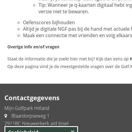
Tip: Wanneer je q-kaarten digitaal hebt in
versie niet te bewaren.
Oefenscores bijhouden
Altijd je digitale NGF pas bij de hand met actuele
Maak een connectie met vrienden en volg elkaars
Overige info en/of vragen
Staat de informatie die je zoekt hier niet bij? Kijk dan eens op
Op deze pagina vind je de meestgestelde vragen over de Golf.
Contactgegevens
Mijn Golfpark Hitland
Blaardorpseweg 1
2911BC Nieuwerkerk a/d IJssel
+31 180 31 71 88