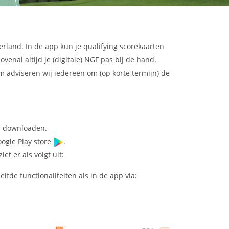
wordt
stuur
u
een
doorgeleidt
e-
naar
mail
het
mgh@hitland.nl
erland. In de app kun je qualifying scorekaarten
inlogscherm
venal altijd je (digitale) NGF pas bij de hand.
waar
 adviseren wij iedereen om (op korte termijn) de
u
uw
gebruikersnaam
en
wachtwoord
te downloaden.
in
ogle Play store
.
moet
t er als volgt uit:
vullen.
Druk
fde functionaliteiten als in de app via:
op
inloggen
en
u
bent